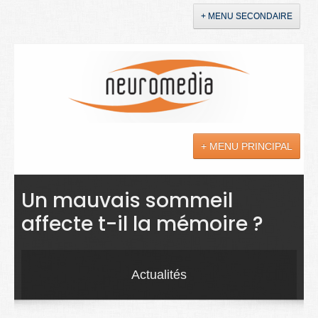
+ MENU SECONDAIRE
Accueil
Annonces
+ MENU PRINCIPAL
YouTube
LinkedIn
Actualités
Un mauvais sommeil
affecte t-il la mémoire ?
Sciences
Maladies
Actualités
Soins
Droit