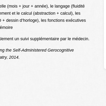
elle (mois + jour + année), le langage (fluidité
ent et le calcul (abstraction + calcul), les
D + dessin d’horloge), les fonctions exécutives
mémoire
ralement un suivi supplémentaire par le médecin.
g the Self-Administered Gerocognitive
try, 2014.