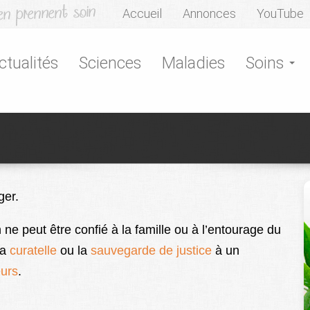
Accueil
Annonces
YouTube
ctualités
Sciences
Maladies
Soins
ger.
ne peut être confié à la famille ou à l’entourage du
la
curatelle
ou la
sauvegarde de justice
à un
eurs
.