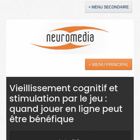
+ MENU SECONDAIRE
Accueil
Annonces
+ MENU PRINCIPAL
YouTube
LinkedIn
Actualités
Vieillissement cognitif et
stimulation par le jeu :
Sciences
quand jouer en ligne peut
Maladies
être bénéfique
Soins
Droit