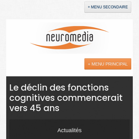
+ MENU SECONDAIRE
Accueil
Annonces
+ MENU PRINCIPAL
YouTube
LinkedIn
Actualités
Le déclin des fonctions
cognitives commencerait
Sciences
vers 45 ans
Maladies
Soins
Actualités
Droit