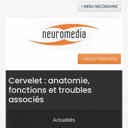
+ MENU SECONDAIRE
Accueil
Annonces
+ MENU PRINCIPAL
YouTube
LinkedIn
Actualités
Cervelet : anatomie,
fonctions et troubles
Sciences
associés
Maladies
Soins
Actualités
Droit