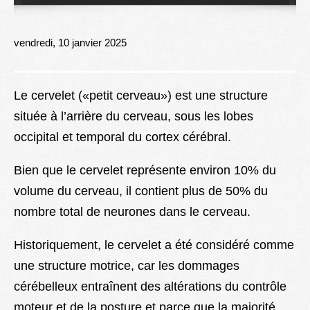
Lexique
Better Health
vendredi, 10 janvier 2025
Le cervelet («petit cerveau») est une structure
située à l’arrière du cerveau, sous les lobes
occipital et temporal du cortex cérébral.
Bien que le cervelet représente environ 10% du
volume du cerveau, il contient plus de 50% du
nombre total de neurones dans le cerveau.
Historiquement, le cervelet a été considéré comme
une structure motrice, car les dommages
cérébelleux entraînent des altérations du contrôle
moteur et de la posture et parce que la majorité