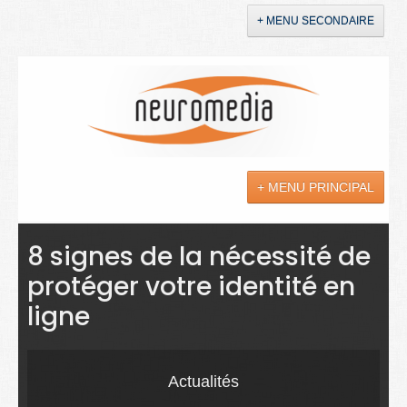
+ MENU SECONDAIRE
Accueil
Annonces
+ MENU PRINCIPAL
YouTube
LinkedIn
Actualités
8 signes de la nécessité de
protéger votre identité en
Sciences
ligne
Maladies
Soins
Actualités
Droit