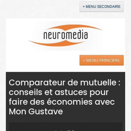
+ MENU SECONDAIRE
Accueil
Annonces
+ MENU PRINCIPAL
YouTube
LinkedIn
Actualités
Comparateur de mutuelle :
conseils et astuces pour
Sciences
faire des économies avec
Maladies
Mon Gustave
Soins
Droit