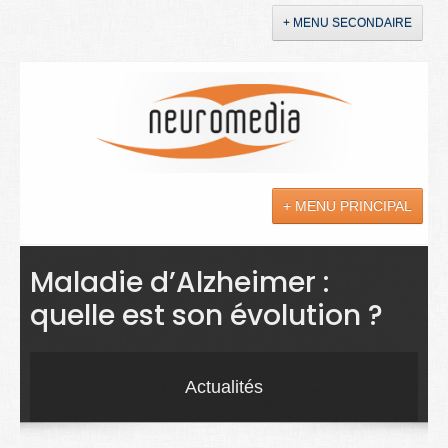
+ MENU SECONDAIRE
Accueil
Annonces
+ MENU PRINCIPAL
YouTube
LinkedIn
Actualités
Maladie d’Alzheimer :
quelle est son évolution ?
Sciences
Maladies
Actualités
Soins
Droit