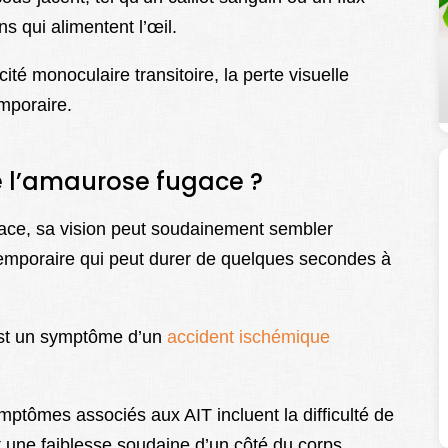
ns qui alimentent l’œil.
té monoculaire transitoire, la perte visuelle
emporaire.
 l’amaurose fugace ?
ace, sa vision peut soudainement sembler
t temporaire qui peut durer de quelques secondes à
st un symptôme d’un
accident ischémique
ymptômes associés aux AIT incluent la difficulté de
t une faiblesse soudaine d’un côté du corps.