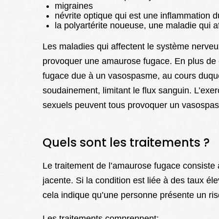
migraines
névrite optique qui est une inflammation d
la polyartérite noueuse, une maladie qui a
Les maladies qui affectent le système nerveux 
provoquer une amaurose fugace. En plus de 
fugace due à un vasospasme, au cours duquel
soudainement, limitant le flux sanguin. L’exer
sexuels peuvent tous provoquer un vasospa
Quels sont les traitements ?
Le traitement de l’amaurose fugace consiste à 
jacente. Si la condition est liée à des taux él
cela indique qu’une personne présente un ris
Les traitements comprennent: