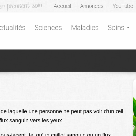
Accueil
Annonces
YouTube
ctualités
Sciences
Maladies
Soins
de laquelle une personne ne peut pas voir d’un œil
lux sanguin vers les yeux.
s-jacent, tel qu’un caillot sanguin ou un flux