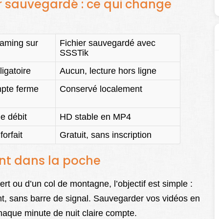
er sauvegardé : ce qui change
eaming sur
Fichier sauvegardé avec
SSSTik
igatoire
Aucun, lecture hors ligne
mpte ferme
Conservé localement
le débit
HD stable en MP4
orfait
Gratuit, sans inscription
ent dans la poche
rt ou d’un col de montagne, l’objectif est simple :
t, sans barre de signal. Sauvegarder vos vidéos en
 chaque minute de nuit claire compte.