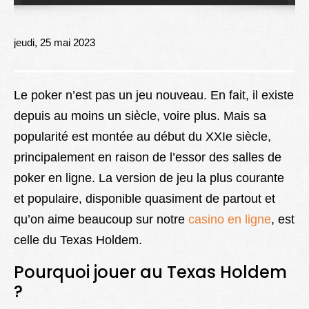
Lexique
Better Health
jeudi, 25 mai 2023
Le poker n’est pas un jeu nouveau. En fait, il existe
depuis au moins un siècle, voire plus. Mais sa
popularité est montée au début du XXIe siècle,
principalement en raison de l’essor des salles de
poker en ligne. La version de jeu la plus courante
et populaire, disponible quasiment de partout et
qu’on aime beaucoup sur notre
casino en ligne
, est
celle du Texas Holdem.
Pourquoi jouer au Texas Holdem
?