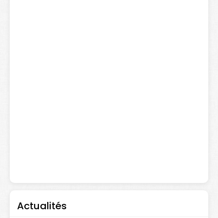
Actualités