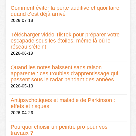
Comment éviter la perte auditive et quoi faire
quand c’est déjà arrivé
2026-07-18
Télécharger vidéo TikTok pour préparer votre
escapade sous les étoiles, même là où le
réseau s’éteint
2026-06-19
Quand les notes baissent sans raison
apparente : ces troubles d’apprentissage qui
passent sous le radar pendant des années
2026-05-13
Antipsychotiques et maladie de Parkinson :
effets et risques
2026-04-26
Pourquoi choisir un peintre pro pour vos
travaux ?