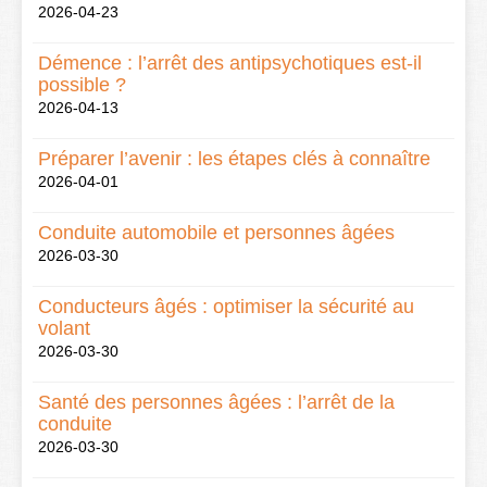
2026-04-23
Démence : l’arrêt des antipsychotiques est-il
possible ?
2026-04-13
Préparer l’avenir : les étapes clés à connaître
2026-04-01
Conduite automobile et personnes âgées
2026-03-30
Conducteurs âgés : optimiser la sécurité au
volant
2026-03-30
Santé des personnes âgées : l’arrêt de la
conduite
2026-03-30