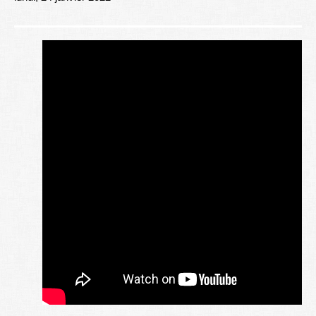
Lexique
Better Health