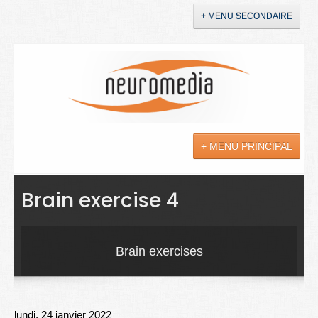
+ MENU SECONDAIRE
Accueil
Annonces
+ MENU PRINCIPAL
YouTube
LinkedIn
Actualités
Brain exercise 4
Sciences
Maladies
Brain exercises
Soins
Droit
lundi, 24 janvier 2022