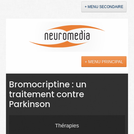
+ MENU SECONDAIRE
Accueil
Annonces
+ MENU PRINCIPAL
YouTube
LinkedIn
Actualités
Bromocriptine : un
traitement contre
Sciences
Parkinson
Maladies
Soins
Thérapies
Droit