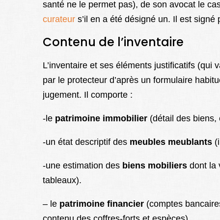
santé ne le permet pas), de son avocat le ca
curateur
s’il en a été désigné un. Il est sign
Contenu de l’inventaire
L’inventaire et ses éléments justificatifs (qui
par le protecteur d’après un formulaire habit
jugement. Il comporte :
-le
patrimoine immobilier
(détail des biens, 
-un état descriptif des
meubles meublants
(
-une estimation des
biens mobiliers
dont la 
tableaux).
– le
patrimoine financier
(comptes bancaires
contenu des coffres-forts et espèces).