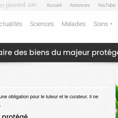
Accueil
Annonces
YouTube
ctualités
Sciences
Maladies
Soins
aire des biens du majeur protég
e obligation pour le tuteur et le curateur. Il ne
.
r protégé