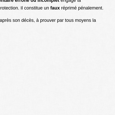
entaire
erroné ou incomplet
engage la
otection. Il constitue un
faux
réprimé pénalement.
rs après son décès, à prouver par tous moyens la