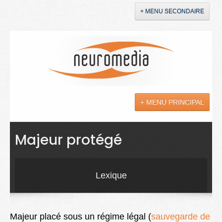
+ MENU SECONDAIRE
Accueil
Annonces
+ MENU PRINCIPAL
YouTube
LinkedIn
Actualités
Majeur protégé
Sciences
Maladies
Lexique
Soins
Droit
Majeur placé sous un régime légal (
sauvegarde de