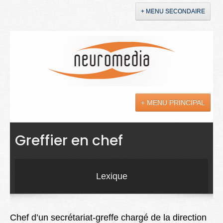
+ MENU SECONDAIRE
Accueil
Annonces
+ MENU PRINCIPAL
YouTube
LinkedIn
Actualités
Greffier en chef
Sciences
Maladies
Lexique
Soins
Droit
Chef d’un secrétariat-greffe chargé de la direction