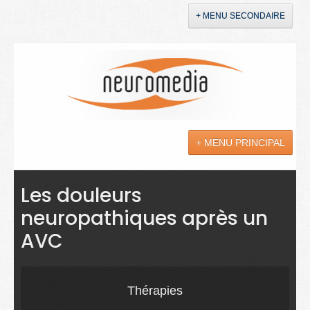
+ MENU SECONDAIRE
Accueil
Annonces
+ MENU PRINCIPAL
YouTube
LinkedIn
Actualités
Les douleurs
neuropathiques après un
Sciences
AVC
Maladies
Soins
Thérapies
Droit