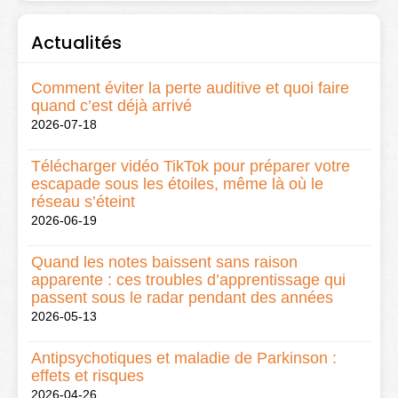
Actualités
Comment éviter la perte auditive et quoi faire
quand c’est déjà arrivé
2026-07-18
Télécharger vidéo TikTok pour préparer votre
escapade sous les étoiles, même là où le
réseau s’éteint
2026-06-19
Quand les notes baissent sans raison
apparente : ces troubles d’apprentissage qui
passent sous le radar pendant des années
2026-05-13
Antipsychotiques et maladie de Parkinson :
effets et risques
2026-04-26