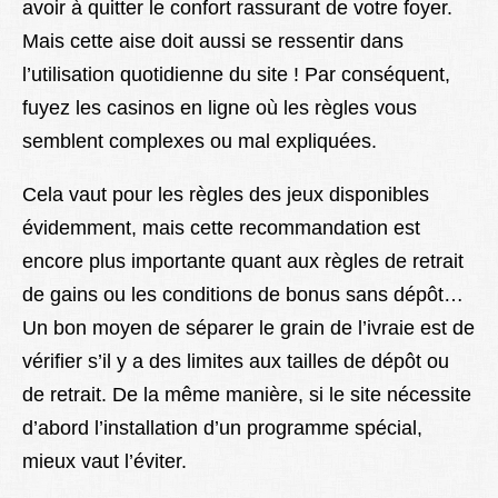
avoir à quitter le confort rassurant de votre foyer.
Mais cette aise doit aussi se ressentir dans
l’utilisation quotidienne du site ! Par conséquent,
fuyez les casinos en ligne où les règles vous
semblent complexes ou mal expliquées.
Cela vaut pour les règles des jeux disponibles
évidemment, mais cette recommandation est
encore plus importante quant aux règles de retrait
de gains ou les conditions de bonus sans dépôt…
Un bon moyen de séparer le grain de l’ivraie est de
vérifier s’il y a des limites aux tailles de dépôt ou
de retrait. De la même manière, si le site nécessite
d’abord l’installation d’un programme spécial,
mieux vaut l’éviter.