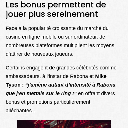
Les bonus permettent de
jouer plus sereinement
Face à la popularité croissante du marché du
casino en ligne mobile ou sur ordinateur, de
nombreuses plateformes multiplient les moyens
d’attirer de nouveaux joueurs.
Certains engagent de grandes célébrités comme
ambassadeurs, à l’instar de Rabona et
Mike
Tyson :
“j’amène autant d’intensité à Rabona
que j’en mettais sur le ring !”
en offrant divers
bonus et promotions particulièrement
alléchantes…