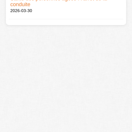
conduite
2026-03-30