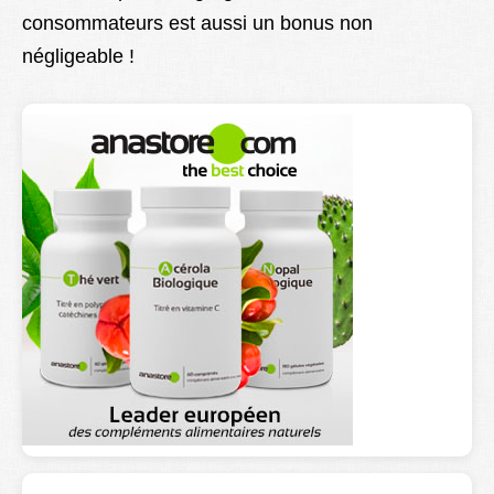
consommateurs est aussi un bonus non
négligeable !