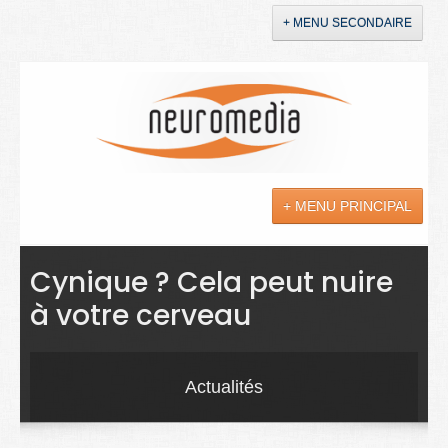
+ MENU SECONDAIRE
Accueil
Annonces
+ MENU PRINCIPAL
YouTube
LinkedIn
Actualités
Cynique ? Cela peut nuire
à votre cerveau
Sciences
Maladies
Actualités
Soins
Droit