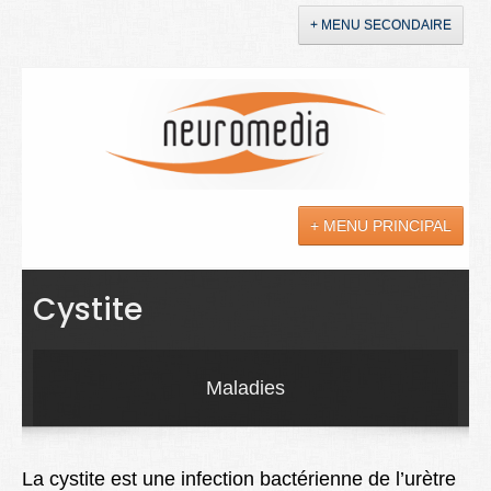
+ MENU SECONDAIRE
Accueil
Annonces
+ MENU PRINCIPAL
YouTube
LinkedIn
Actualités
Cystite
Sciences
Maladies
Maladies
Soins
Droit
La cystite est une infection bactérienne de l’urètre