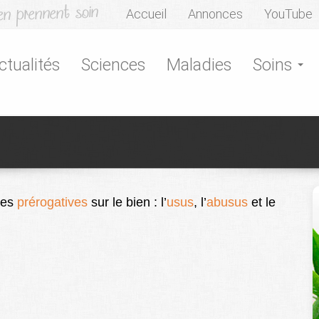
Accueil
Annonces
YouTube
ctualités
Sciences
Maladies
Soins
les
prérogatives
sur le bien : l’
usus
, l’
abusus
et le