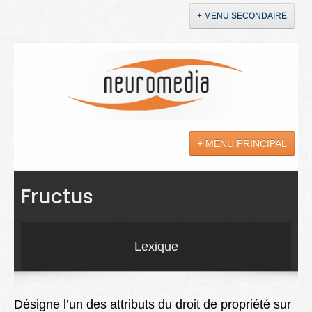
+ MENU SECONDAIRE
Accueil
Annonces
+ MENU PRINCIPAL
YouTube
LinkedIn
Actualités
Fructus
Sciences
Maladies
Lexique
Soins
Droit
Désigne l’un des attributs du droit de propriété sur