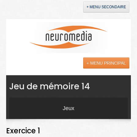
+ MENU SECONDAIRE
Accueil
Annonces
+ MENU PRINCIPAL
YouTube
LinkedIn
Actualités
Jeu de mémoire 14
Sciences
Maladies
Jeux
Soins
Exercice 1
Droit