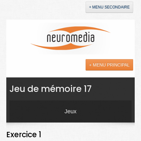
+ MENU SECONDAIRE
Accueil
Annonces
+ MENU PRINCIPAL
YouTube
LinkedIn
Actualités
Jeu de mémoire 17
Sciences
Maladies
Jeux
Soins
Exercice 1
Droit