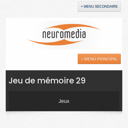
+ MENU SECONDAIRE
Accueil
Annonces
+ MENU PRINCIPAL
YouTube
LinkedIn
Actualités
Jeu de mémoire 29
Sciences
Maladies
Jeux
Soins
Droit