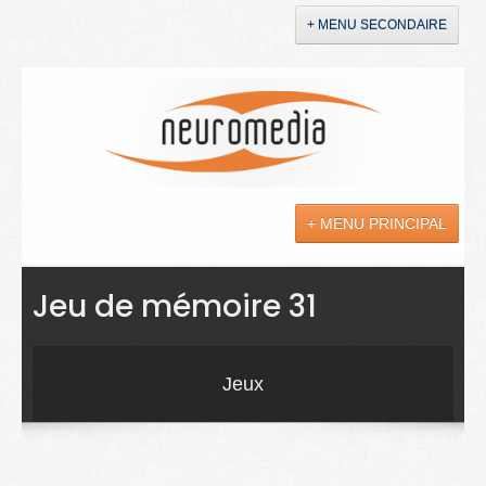
+ MENU SECONDAIRE
Accueil
Annonces
+ MENU PRINCIPAL
YouTube
LinkedIn
Actualités
Jeu de mémoire 31
Sciences
Maladies
Jeux
Soins
Droit