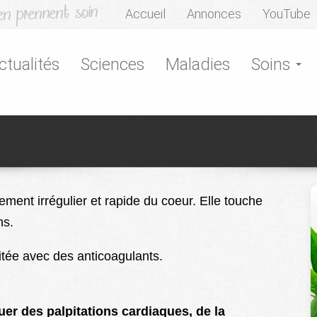
Accueil
Annonces
YouTube
ctualités
Sciences
Maladies
Soins
ttement irrégulier et rapide du coeur. Elle touche
ns.
aitée avec des anticoagulants.
quer des palpitations cardiaques, de la