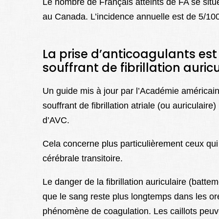
Le nombre de Français atteints de FA se situe
au Canada. L’incidence annuelle est de 5/100
La prise d’anticoagulants est
souffrant de fibrillation auric
Un guide mis à jour par l’Académie américai
souffrant de fibrillation atriale (ou auriculai
d’AVC.
Cela concerne plus particulièrement ceux qui
cérébrale transitoire.
Le danger de la fibrillation auriculaire (battem
que le sang reste plus longtemps dans les oreil
phénomène de coagulation. Les caillots peuv