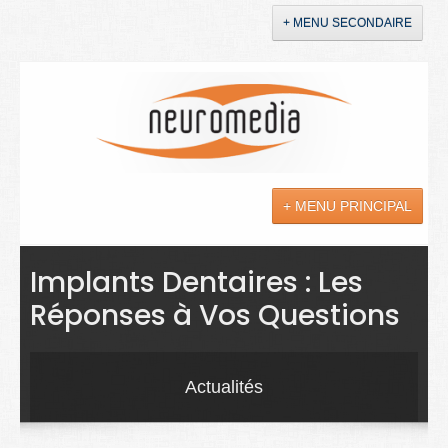
+ MENU SECONDAIRE
Accueil
Annonces
+ MENU PRINCIPAL
YouTube
LinkedIn
Actualités
Implants Dentaires : Les
Réponses à Vos Questions
Sciences
Maladies
Actualités
Soins
Droit