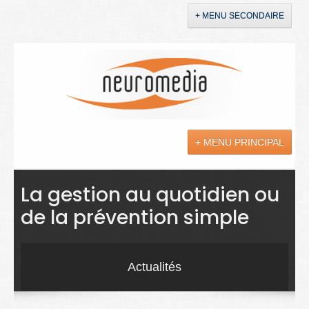
+ MENU SECONDAIRE
Accueil
Annonces
+ MENU PRINCIPAL
YouTube
LinkedIn
Actualités
La gestion au quotidien ou
de la prévention simple
Sciences
Maladies
Actualités
Soins
Droit