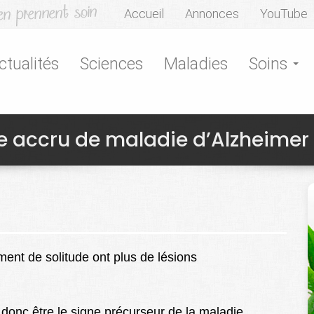
Accueil
Annonces
YouTube
ctualités
Sciences
Maladies
Soins
que accru de maladie d’Alzheimer
ent de solitude ont plus de lésions
 donc être le signe précurseur de la maladie