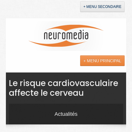
+ MENU SECONDAIRE
Accueil
Annonces
+ MENU PRINCIPAL
YouTube
LinkedIn
Actualités
Le risque cardiovasculaire
affecte le cerveau
Sciences
Maladies
Actualités
Soins
Droit