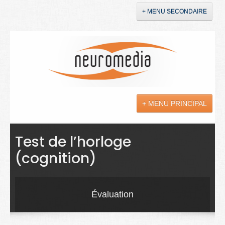
+ MENU SECONDAIRE
Accueil
Annonces
+ MENU PRINCIPAL
YouTube
LinkedIn
Actualités
Test de l’horloge
(cognition)
Sciences
Maladies
Évaluation
Soins
Droit