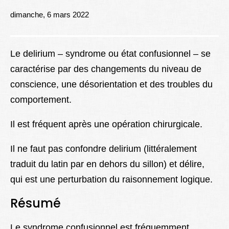
Lexique
dimanche, 6 mars 2022
Better Health
Le delirium – syndrome ou état confusionnel – se
caractérise par des changements du niveau de
conscience, une désorientation et des troubles du
comportement.
Il est fréquent après une opération chirurgicale.
Il ne faut pas confondre delirium (littéralement
traduit du latin par en dehors du sillon) et délire,
qui est une perturbation du raisonnement logique.
R
ésumé
Le syndrome confusionnel est fréquemment