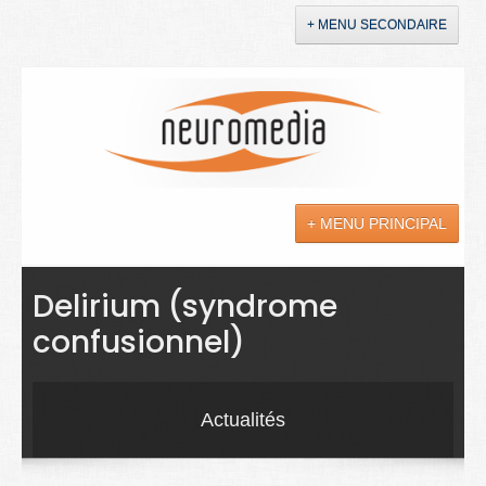
+ MENU SECONDAIRE
Accueil
Annonces
+ MENU PRINCIPAL
YouTube
LinkedIn
Actualités
Delirium (syndrome
confusionnel)
Sciences
Maladies
Actualités
Soins
Droit