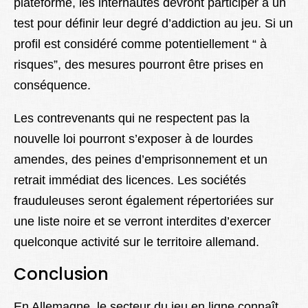
plateforme, les internautes devront participer à un
test pour définir leur degré d’addiction au jeu. Si un
profil est considéré comme potentiellement “ à
risques”, des mesures pourront être prises en
conséquence.
Les contrevenants qui ne respectent pas la
nouvelle loi pourront s’exposer à de lourdes
amendes, des peines d’emprisonnement et un
retrait immédiat des licences. Les sociétés
frauduleuses seront également répertoriées sur
une liste noire et se verront interdites d’exercer
quelconque activité sur le territoire allemand.
Conclusion
En Allemagne, le secteur du jeu en ligne connaît