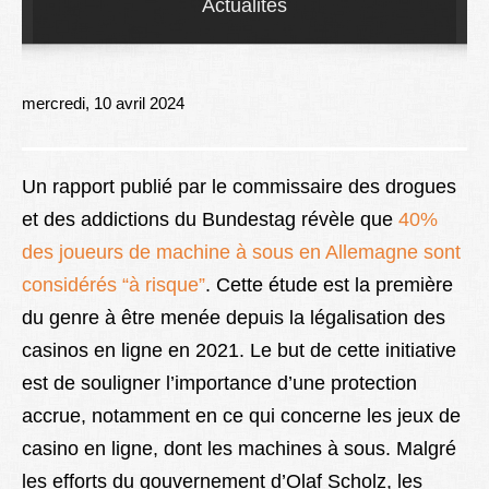
Actualités
Lexique
Better Health
mercredi, 10 avril 2024
Un rapport publié par le commissaire des drogues
et des addictions du Bundestag révèle que
40%
des joueurs de machine à sous en Allemagne sont
considérés “à risque”
. Cette étude est la première
du genre à être menée depuis la légalisation des
casinos en ligne en 2021. Le but de cette initiative
est de souligner l’importance d’une protection
accrue, notamment en ce qui concerne les jeux de
casino en ligne, dont les machines à sous. Malgré
les efforts du gouvernement d’Olaf Scholz, les