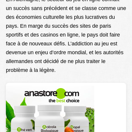
un succès sans précédent et se classe comme une
des économies culturelle les plus lucratives du
pays. En marge du succès des sites de paris
sportifs et des casinos en ligne, le pays doit faire
face à de nouveaux défis. L’addiction au jeu est
devenue un enjeu d’ordre mondial, et les autorités
allemandes ont décidé de ne plus traiter le
problème à la légère.