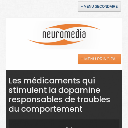
+ MENU SECONDAIRE
Accueil
Annonces
+ MENU PRINCIPAL
YouTube
LinkedIn
Actualités
Les médicaments qui
stimulent la dopamine
Sciences
responsables de troubles
Maladies
du comportement
Soins
Droit