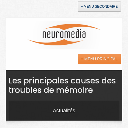
+ MENU SECONDAIRE
Accueil
Annonces
+ MENU PRINCIPAL
YouTube
LinkedIn
Actualités
Les principales causes des
troubles de mémoire
Sciences
Maladies
Actualités
Soins
Droit