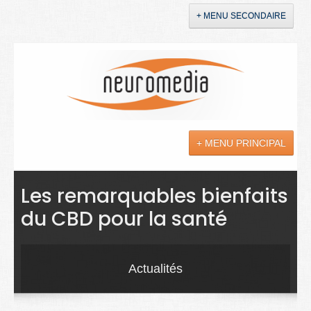
+ MENU SECONDAIRE
Accueil
Annonces
+ MENU PRINCIPAL
YouTube
LinkedIn
Actualités
Les remarquables bienfaits
du CBD pour la santé
Sciences
Maladies
Actualités
Soins
Droit