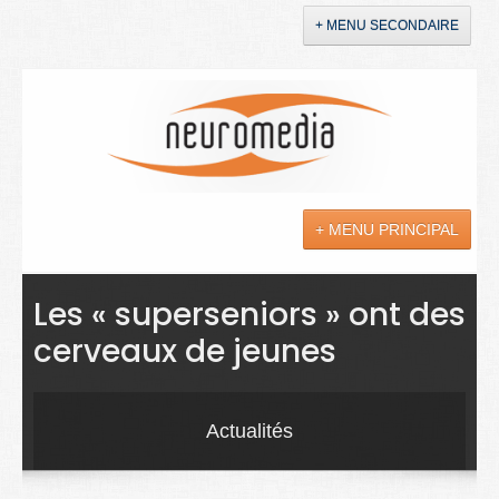
+ MENU SECONDAIRE
Accueil
Annonces
+ MENU PRINCIPAL
YouTube
LinkedIn
Actualités
Les « superseniors » ont des
cerveaux de jeunes
Sciences
Maladies
Actualités
Soins
Droit