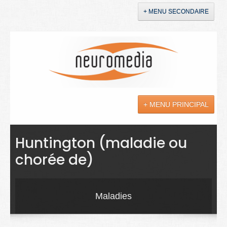
+ MENU SECONDAIRE
Accueil
Annonces
+ MENU PRINCIPAL
YouTube
LinkedIn
Actualités
Huntington (maladie ou
chorée de)
Sciences
Maladies
Maladies
Soins
Droit