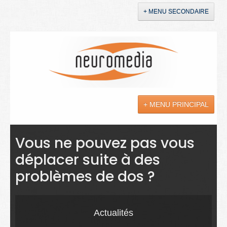
+ MENU SECONDAIRE
Accueil
Annonces
+ MENU PRINCIPAL
YouTube
LinkedIn
Actualités
Vous ne pouvez pas vous
déplacer suite à des
Sciences
problèmes de dos ?
Maladies
Soins
Actualités
Droit