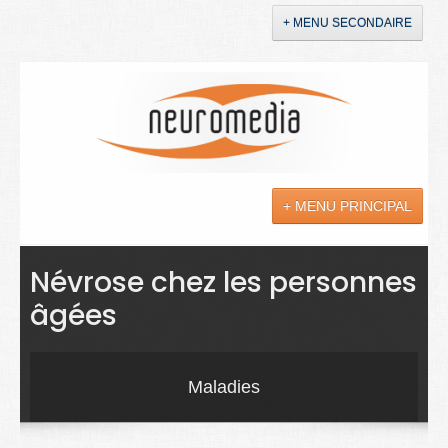
+ MENU SECONDAIRE
Accueil
Annonces
+ MENU PRINCIPAL
YouTube
LinkedIn
Actualités
Névrose chez les personnes
âgées
Sciences
Maladies
Maladies
Soins
Droit