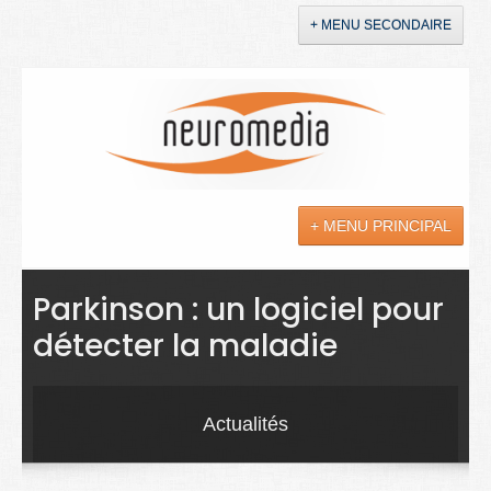
+ MENU SECONDAIRE
Accueil
Annonces
+ MENU PRINCIPAL
YouTube
LinkedIn
Actualités
Parkinson : un logiciel pour
détecter la maladie
Sciences
Maladies
Actualités
Soins
Droit