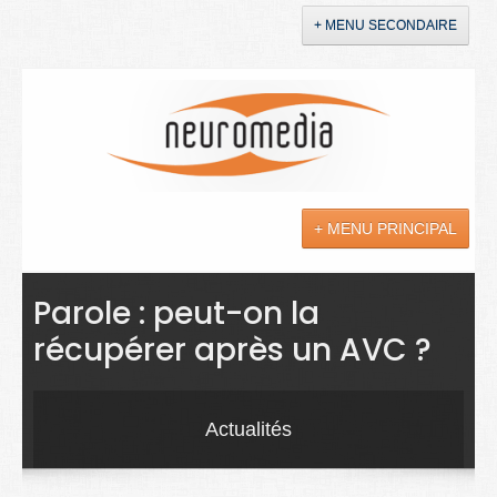
+ MENU SECONDAIRE
Accueil
Annonces
+ MENU PRINCIPAL
YouTube
LinkedIn
Actualités
Parole : peut-on la
récupérer après un AVC ?
Sciences
Maladies
Actualités
Soins
Droit