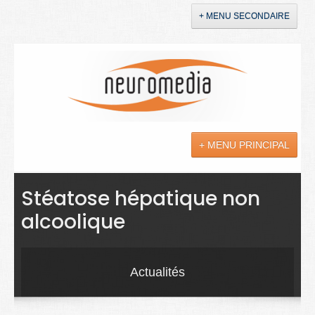
+ MENU SECONDAIRE
Accueil
Annonces
+ MENU PRINCIPAL
YouTube
LinkedIn
Actualités
Stéatose hépatique non
alcoolique
Sciences
Maladies
Actualités
Soins
Droit