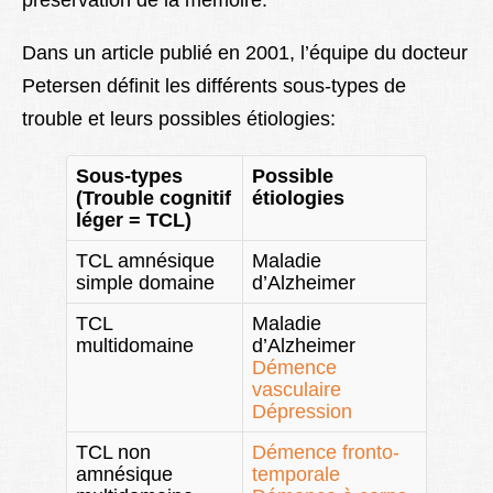
préservation de la mémoire.
Dans un article publié en 2001, l’équipe du docteur
Petersen définit les différents sous-types de
trouble et leurs possibles étiologies:
Sous-types
Possible
(Trouble cognitif
étiologies
léger = TCL)
TCL amnésique
Maladie
simple domaine
d’Alzheimer
T
CL
Maladie
multidomaine
d’Alzheimer
Démence
vasculaire
Dépression
TCL non
Démence fronto-
amnésique
temporale