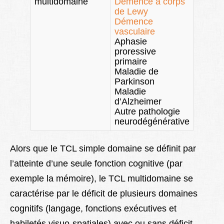
multidomaine
Démence à corps
de Lewy
Démence
vasculaire
Aphasie
proressive
primaire
Maladie de
Parkinson
Maladie
d’Alzheimer
Autre pathologie
neurodégénérative
Alors que le TCL simple domaine se définit par
l’atteinte d’une seule fonction cognitive (par
exemple la mémoire), le TCL multidomaine se
caractérise par le déficit de plusieurs domaines
cognitifs (langage, fonctions exécutives et
habiletés visuo-spatiales) avec ou sans déficit