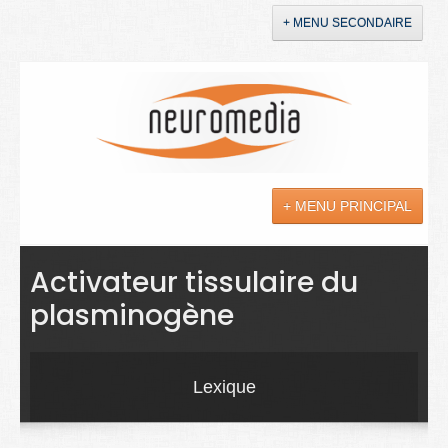
+ MENU SECONDAIRE
Accueil
Annonces
+ MENU PRINCIPAL
YouTube
LinkedIn
Actualités
Activateur tissulaire du
plasminogène
Sciences
Maladies
Lexique
Soins
Droit