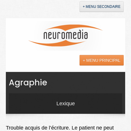
+ MENU SECONDAIRE
Accueil
Annonces
+ MENU PRINCIPAL
YouTube
LinkedIn
Actualités
Agraphie
Sciences
Maladies
Lexique
Soins
Droit
Trouble acquis de l’écriture. Le patient ne peut