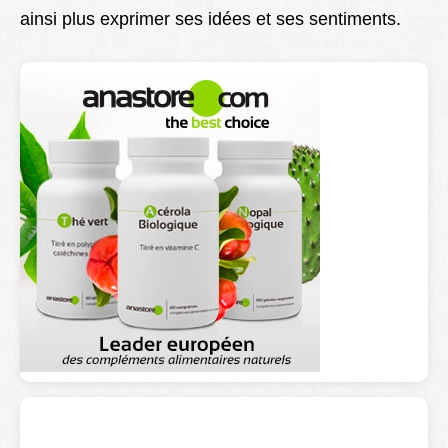
ainsi plus exprimer ses idées et ses sentiments.
Lexique
Better Health