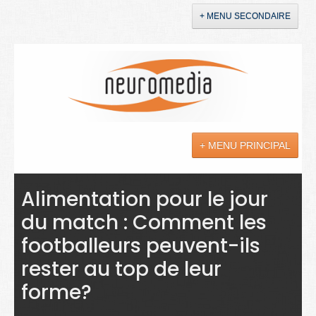
+ MENU SECONDAIRE
Accueil
Annonces
+ MENU PRINCIPAL
YouTube
LinkedIn
Actualités
Alimentation pour le jour
du match : Comment les
Sciences
footballeurs peuvent-ils
Maladies
rester au top de leur
Soins
forme?
Droit