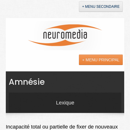
+ MENU SECONDAIRE
Accueil
Annonces
+ MENU PRINCIPAL
YouTube
LinkedIn
Actualités
Amnésie
Sciences
Maladies
Lexique
Soins
Droit
Incapacité total ou partielle de fixer de nouveaux